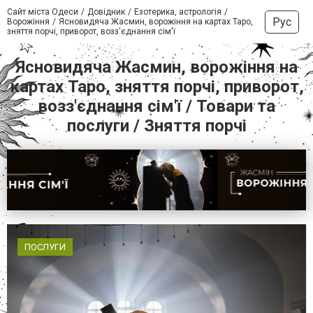
Сайт міста Одеси
Довідник
Езотерика, астрологія
Рус
Ворожіння
Ясновидяча Жасмин, ворожіння на картах Таро,
зняття порчі, приворот, возз'єднання сім'ї
Ясновидяча Жасмин, ворожіння на
картах Таро, зняття порчі, приворот,
возз'єднання сім'ї / Товари та
послуги / Зняття порчі
ПОСЛУГИ